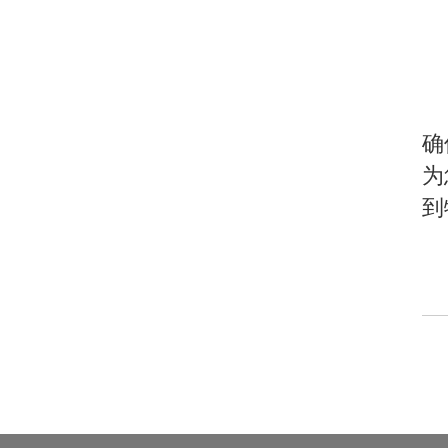
W
LP3系列 液压扭矩扳手专用
确
为
到
LOW/H系列 中空液压扳手专