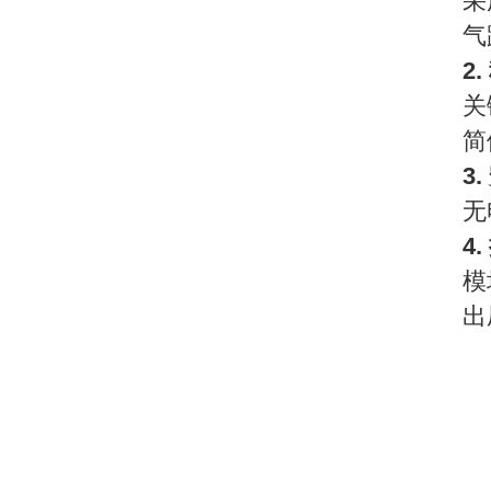
采
气
2
关
简
3
无
超高压系列高压软管
4
模
出
DHP系列 双速大流量液压泵